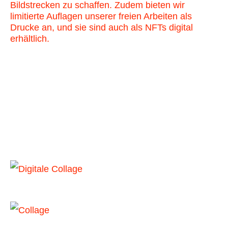
Bildstrecken zu schaffen. Zudem bieten wir
limitierte Auflagen unserer freien Arbeiten als
Drucke an, und sie sind auch als NFTs digital
erhältlich.
N/EU/ROPA - Was verbindet uns?
Real Threats
Flowgard
Ahrenshoop-Files
POINTS