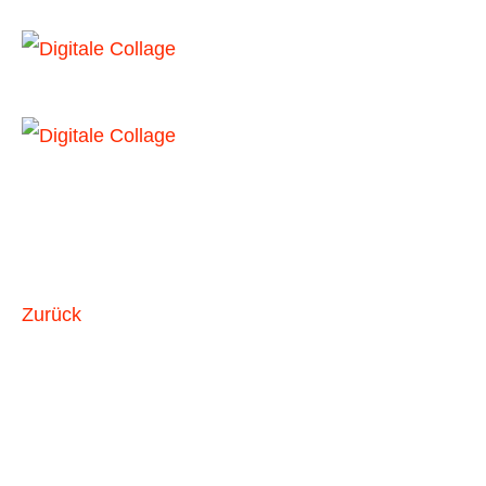
Future
Navajiva
Monohed
Collage Workflow
Bettina van Haaren
Zurück