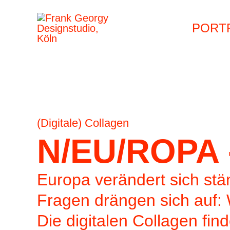
Zum
Beitragsnavigation
Beitragsnavigation
PORT
Inhalt
springen
(Digitale) Collagen
N/EU/ROPA 
Europa verändert sich stä
Fragen drängen sich auf
Die digitalen Collagen fin