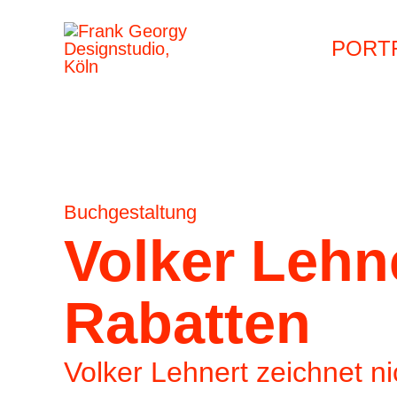
Zum
Beitragsnavigation
Beitragsnavigation
PORT
Inhalt
springen
Buchgestaltung
Volker Lehn
Rabatten
Volker Lehnert zeichnet ni